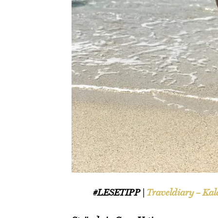
#LESETIPP |
Traveldiary – Kala