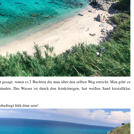
r gesagt, waren es 2 Buchten die man über den selben Weg erreicht. Man geht ca
nden. Das Wasser ist durch den feinkörnigen, fast weißen Sand kristallklar.
nbedingt früh dran sein!