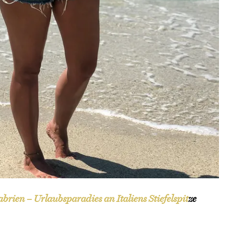
brien – Urlaubsparadies an Italiens Stiefelspit
ze