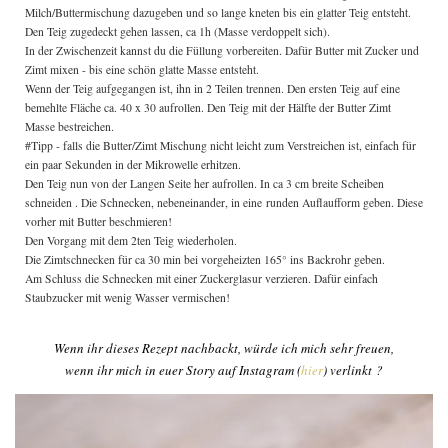
Milch/Buttermischung dazugeben und so lange kneten bis ein glatter Teig entsteht.
Den Teig zugedeckt gehen lassen, ca 1h (Masse verdoppelt sich).
In der Zwischenzeit kannst du die Füllung vorbereiten. Dafür Butter mit Zucker und
Zimt mixen - bis eine schön glatte Masse entsteht.
Wenn der Teig aufgegangen ist, ihn in 2 Teilen trennen. Den ersten Teig auf eine
bemehlte Fläche ca. 40 x 30 aufrollen. Den Teig mit der Hälfte der Butter Zimt
Masse bestreichen.
#Tipp - falls die Butter/Zimt Mischung nicht leicht zum Verstreichen ist, einfach für
ein paar Sekunden in der Mikrowelle erhitzen.
Den Teig nun von der Langen Seite her aufrollen. In ca 3 cm breite Scheiben
schneiden . Die Schnecken, nebeneinander, in eine runden Auflaufform geben. Diese
vorher mit Butter beschmieren!
Den Vorgang mit dem 2ten Teig wiederholen.
Die Zimtschnecken für ca 30 min bei vorgeheizten 165° ins Backrohr geben.
Am Schluss die Schnecken mit einer Zuckerglasur verzieren. Dafür einfach
Staubzucker mit wenig Wasser vermischen!
Wenn ihr dieses Rezept nachbackt, würde ich mich sehr freuen,
wenn ihr mich in euer Story auf Instagram (
hier
) verlinkt ?