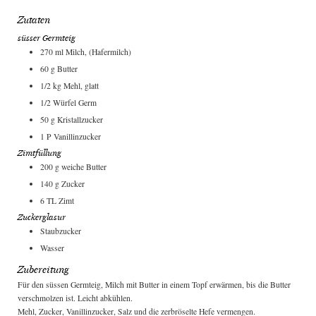
Zutaten
süsser Germteig
270
ml
Milch, (Hafermilch)
60
g
Butter
1/2
kg
Mehl, glatt
1/2
Würfel
Germ
50
g
Kristallzucker
1
P
Vanillinzucker
Zimtfüllung
200
g
weiche Butter
140
g
Zucker
6
TL
Zimt
Zuckerglasur
Staubzucker
Wasser
Zubereitung
Für den süssen Germteig, Milch mit Butter in einem Topf erwärmen, bis die Butter
verschmolzen ist. Leicht abkühlen.
Mehl, Zucker, Vanillinzucker, Salz und die zerbröselte Hefe vermengen.